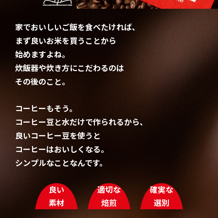
家でおいしいご飯を⾷べたければ、
まず良いお⽶を買うことから
始めますよね。
炊飯器や炊き⽅にこだわるのは
その後のこと。
コーヒーもそう。
コーヒー⾖と⽔だけで作られるから、
良いコーヒー⾖を使うと
コーヒーはおいしくなる。
シンプルなことなんです。
良い
適切な
確実な
素材
焙煎
選別