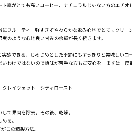
ート率がとても高いコーヒー、ナチュラルじゃない方の
エチオ
当にフルーティ。軽すぎずやわらかな飲み心地でとてもクリー
果実のような心地良い甘みの余韻が長く続きます。
と実感できる、じめじめとした季節にもすっきりと美味しいコ
ぱいわけではないので酸味が苦手な方もご安心を。まずは一度
 クレイウォット シティロースト
いして果肉を除去。その後、乾燥。
しめる。
どがこの精製方法。