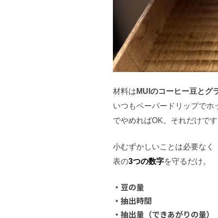
材料は
MUIのコーヒー豆とグ
いつもペーパードリップでホ
でやめればOK。それだけです
小むずかしいことは必要なく
表の
3つの数字
を守るだけ。
・豆の量
・抽出時間
・抽出量（できあがりの量）