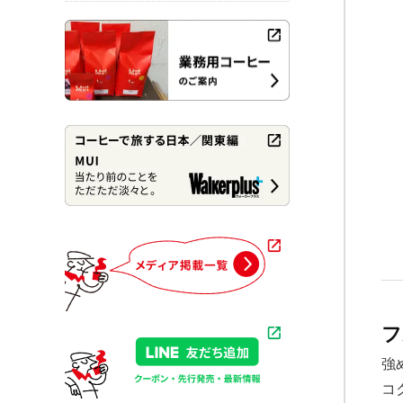
フ
強
コ