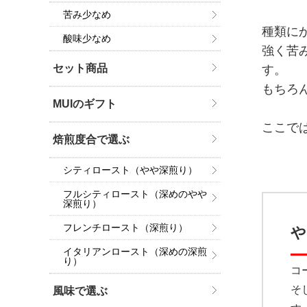
苦み少なめ
種類に
酸味少なめ
強く苦
セット商品
す。
もちろ
MUIのギフト
ここで
焙煎度合で選ぶ
シティロースト（やや深煎り）
フルシティロースト（深めのやや
深煎り）
フレンチロースト（深煎り）
や
イタリアンロースト（深めの深煎
り）
コ
そ
風味で選ぶ