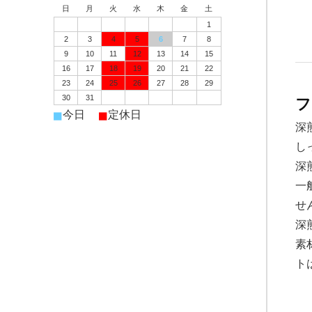
日
月
火
水
木
金
土
1
2
3
4
5
6
7
8
9
10
11
12
13
14
15
16
17
18
19
20
21
22
23
24
25
26
27
28
29
30
31
フ
■
■
今日
定休日
深
し
深
一
せ
深
素
ト