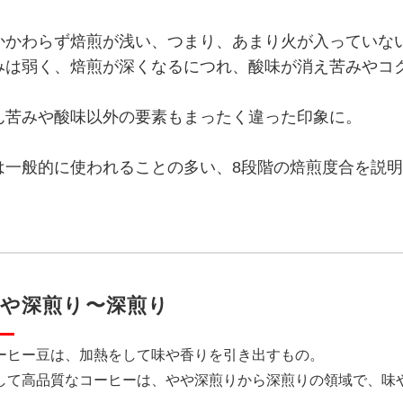
かかわらず焙煎が浅い、つまり、あまり火が入っていな
みは弱く、焙煎が深くなるにつれ、酸味が消え苦みやコ
ん苦みや酸味以外の要素もまったく違った印象に。
は一般的に使われることの多い、8段階の焙煎度合を説
や深煎り〜深煎り
ーヒー豆は、加熱をして味や香りを引き出すもの。
して高品質なコーヒーは、やや深煎りから深煎りの領域で、味