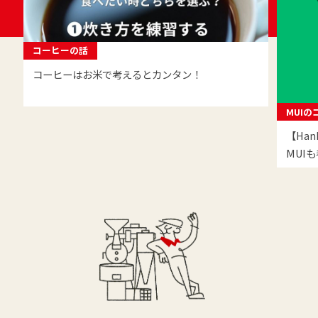
コーヒーの話
コーヒーはお米で考えるとカンタン！
MUI
【Han
MUI