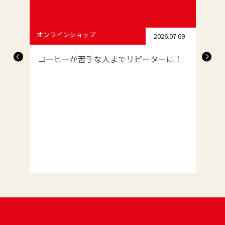
オンラインショップ
7.11
2026.07.09
ムサ
コーヒーが苦手な人までリピーターに！
オ
【
フ