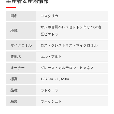
生産者＆産地情報
国名
コスタリカ
サンホセ州ペレスセレドン市リバス地
地域
区ピエドラ
マイクロミル
ロス・クレストネス・マイクロミル
農地名
エル・アルト
オーナー
グレース・カルデロン・ヒメネス
標高
1,875ｍ～1,920m
品種
カトゥーラ
精製
ウォッシュト